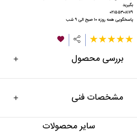
بگیرید
۰۲۱۵۵۳۰۸۱۷۹
پاسخگویی همه روزه ۱۰ صبح الی ۹ شب
بررسی محصول
این محصول در داخل ایران تولید شده است و موتور آن روان
مشخصات فنی
گرد، بی صدا و کم مصرف می باشد . اعداد این محصول به صورت
برجسته بر روی صفحه قراردارند که باعث شده است تا صفحه ی
ساعت زیباتر جلوه نماید. عقربه های این ساعت فلزی است و فریم
مدل
B-103
آن به راحتی قابل ست شدن با دکوراسیون منزل می باشد. ساعت
سایر محصولات
دیواری مدل دیاکو به راحتی با یک میخ بر روی دیوار نصب می
ابعاد
5*48*63