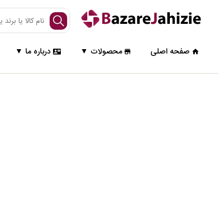
صفحـــه اصـــلی
صفحه اصلی
محصولات
درباره ما
ورود / ثبت نام
سبد خرید
محصولات
ساعت دیواری
ساعت ایستاده
ساعت رومیزی
گرامافون
رادیو و تلفن
آباژور و شمعدان
انواع میز
اکسسوری دکوری
تابلو