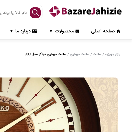
صفحـــه اصـــلی
صفحه اصلی
محصولات
درباره ما
ورود / ثبت نام
سبد خرید
محصولات
بازار جهیزیه
/
ساعت
/
ساعت دیواری
/
ساعت دیواری دیاکو مدل 803
ساعت دیواری
ساعت ایستاده
ساعت رومیزی
گرامافون
رادیو و تلفن
آباژور و شمعدان
انواع میز
اکسسوری دکوری
تابلو
درباره ما