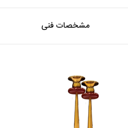
این محصول در داخل ایران تولید شده است و موتور آن
مشخصات فنی
ساعت زیباتر جلوه نماید. عقربه های این ساعت فلزی اس
گردد و مناسب جهت نصب در اتاق خواب، محل کار و هر جا
دو پوششه بودن رنگ فریم، قابلیت استفاده از دستمال مرط
مدل
803
ابعاد
57*57*6
وزن
3k
قطر
58
صفحه
جنس
چوبی
قاب
نحوه
عقربه ای
نمایش
نمایش
یونانی
زمان