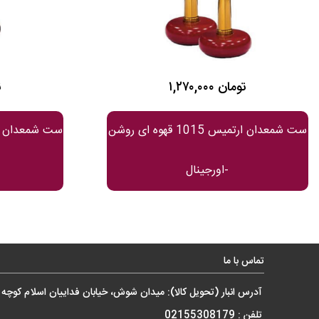
تکنولوژی
الکترونیکی (کوارتز)
ساخت
تعداد
یک
موتور
۱,۲۷۰,۰۰۰ تومان
۰
ست شمعدان ارتمیس 1015 قهوه ای روشن
-اورجینال
تماس با ما
آدرس انبار (تحویل کالا): میدان شوش، خیابان فداییان اسلام کوچه نه
تلفن : 02155308179