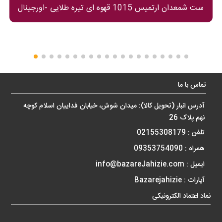
۳ میل ساخته شده است زیبایی صفحه بی نقص می باشد در
ست شمعدان ارتمیس 1015 قهوه ای تیره طلایی -اورجینال
طراحی صفحه این ساعت کمال دقت رعایت شده است و در
طراحی این صفحه از اعداد یونانی استفاده شده که در ساعت های
به روز دنیا دیگر بیشتر از اعداد یونانی استفاده می شود .
موتور ساعت رومیزی آرتمیس مدل 2031 بلک صفحه مشکی
سیلور از نوع موتور های روان گرد بی صدا با مصرف انرژی بسیار
تماس با ما
پایین می باشد که برند این موتور از شرکت مطرح دنیا یعنی میتزو
که بزرگ ترین شرکت موتور سازی جهان واقع در چین می باشد
آدرس انبار (تحویل کالا): میدان شوش، خیابان فداییان اسلام کوچه
مصرف انرژی این موتور بسیار پایین می باشد که باعث می شود
نهم پلاک 26
باتری خیلی دیر به دیر نیاز به تعویض داشته باشد.
تلفن : 02155308179
همراه : 09353754090
در کل می توان این مورد را بیان کرد که ساعت رومیزی آرتمیس
مدل 2031 بلک صفحه مشکی سیلور انتخابی بسیار مناسب برای
ایمیل : info@bazareJahizie.com
خانه و اداره و… می باشد.
آپارات :
Bazarejahizie
نماد اعتماد الکترونیکی